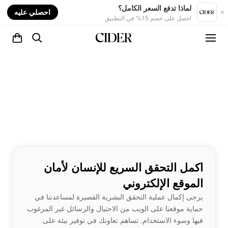
nt
لماذا تدفع السعر الكامل؟
احصلي عليه
احصل على خصم 15% في التطبيق
اكمل التحقق السريع للإنسان لأمان
الموقع الإلكتروني
يرجى إكمال عملية التحقق البشرية القصيرة لمساعدتنا في
حماية موقعنا على الويب من الاحتيال والرسائل غير المرغوب
فيها وسوء الاستخدام. تساهم تعاونك في توفير بيئة على