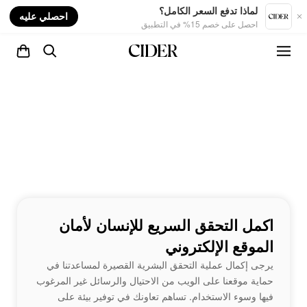
nt
لماذا تدفع السعر الكامل؟
احصلي عليه
احصل على خصم 15% في التطبيق
اكمل التحقق السريع للإنسان لأمان
الموقع الإلكتروني
يرجى إكمال عملية التحقق البشرية القصيرة لمساعدتنا في
حماية موقعنا على الويب من الاحتيال والرسائل غير المرغوب
فيها وسوء الاستخدام. تساهم تعاونك في توفير بيئة على