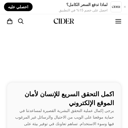
nt
لماذا تدفع السعر الكامل؟
احصلي عليه
احصل على خصم 15% في التطبيق
اكمل التحقق السريع للإنسان لأمان
الموقع الإلكتروني
يرجى إكمال عملية التحقق البشرية القصيرة لمساعدتنا في
حماية موقعنا على الويب من الاحتيال والرسائل غير المرغوب
فيها وسوء الاستخدام. تساهم تعاونك في توفير بيئة على