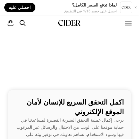
nt
لماذا تدفع السعر الكامل؟
احصلي عليه
احصل على خصم 15% في التطبيق
اكمل التحقق السريع للإنسان لأمان
الموقع الإلكتروني
يرجى إكمال عملية التحقق البشرية القصيرة لمساعدتنا في
حماية موقعنا على الويب من الاحتيال والرسائل غير المرغوب
فيها وسوء الاستخدام. تساهم تعاونك في توفير بيئة على