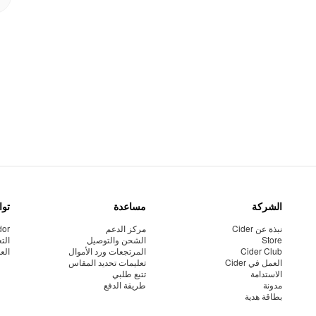
الشركة
مساعدة
توا
نبذة عن Cider
مركز الدعم
dor
Store
الشحن والتوصيل
الت
Cider Club
المرتجعات ورد الأموال
الع
العمل في Cider
تعليمات تحديد المقاس
الاستدامة
تتبع طلبي
مدونة
طريقة الدفع
بطاقة هدية