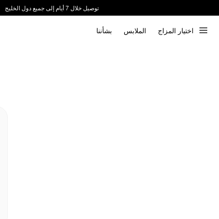
توصيل خلال 7 أيام إلى جميع دول الخليج
ندعم الدفع عند الاستلام 📦
اختيار المزاج
الملابس
بشأننا