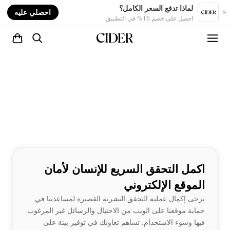
nt
لماذا تدفع السعر الكامل؟
احصلي عليه
احصل على خصم 15% في التطبيق
اكمل التحقق السريع للإنسان لأمان
الموقع الإلكتروني
يرجى إكمال عملية التحقق البشرية القصيرة لمساعدتنا في
حماية موقعنا على الويب من الاحتيال والرسائل غير المرغوب
فيها وسوء الاستخدام. تساهم تعاونك في توفير بيئة على