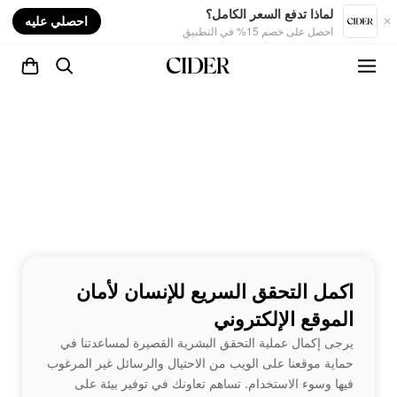
nt
لماذا تدفع السعر الكامل؟
احصلي عليه
احصل على خصم 15% في التطبيق
اكمل التحقق السريع للإنسان لأمان
الموقع الإلكتروني
يرجى إكمال عملية التحقق البشرية القصيرة لمساعدتنا في
حماية موقعنا على الويب من الاحتيال والرسائل غير المرغوب
فيها وسوء الاستخدام. تساهم تعاونك في توفير بيئة على