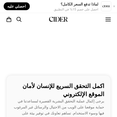
nt
لماذا تدفع السعر الكامل؟
احصلي عليه
احصل على خصم 15% في التطبيق
اكمل التحقق السريع للإنسان لأمان
الموقع الإلكتروني
يرجى إكمال عملية التحقق البشرية القصيرة لمساعدتنا في
حماية موقعنا على الويب من الاحتيال والرسائل غير المرغوب
فيها وسوء الاستخدام. تساهم تعاونك في توفير بيئة على