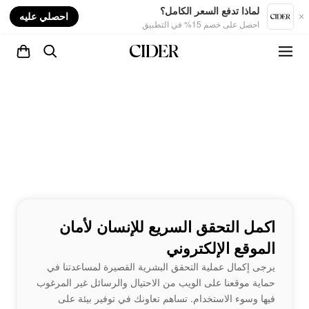
nt
لماذا تدفع السعر الكامل؟
احصلي عليه
احصل على خصم 15% في التطبيق
اكمل التحقق السريع للإنسان لأمان
الموقع الإلكتروني
يرجى إكمال عملية التحقق البشرية القصيرة لمساعدتنا في
حماية موقعنا على الويب من الاحتيال والرسائل غير المرغوب
فيها وسوء الاستخدام. تساهم تعاونك في توفير بيئة على