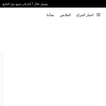
توصيل خلال 7 أيام إلى جميع دول الخليج
ندعم الدفع عند الاستلام 📦
اختيار المزاج
الملابس
بشأننا