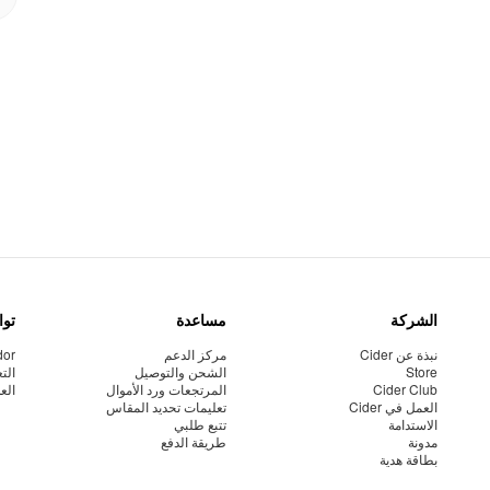
الشركة
مساعدة
توا
نبذة عن Cider
مركز الدعم
dor
Store
الشحن والتوصيل
الت
Cider Club
المرتجعات ورد الأموال
الع
العمل في Cider
تعليمات تحديد المقاس
الاستدامة
تتبع طلبي
مدونة
طريقة الدفع
بطاقة هدية