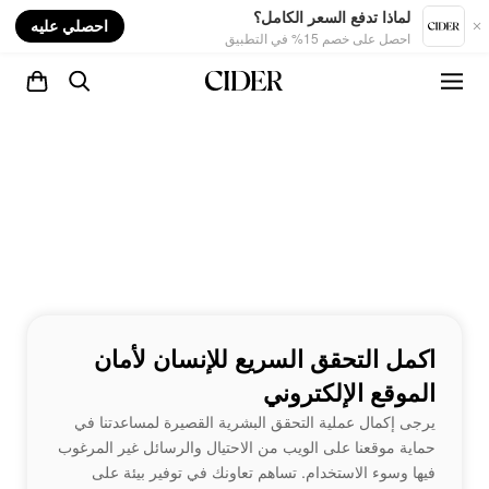
nt
لماذا تدفع السعر الكامل؟
احصلي عليه
احصل على خصم 15% في التطبيق
اكمل التحقق السريع للإنسان لأمان
الموقع الإلكتروني
يرجى إكمال عملية التحقق البشرية القصيرة لمساعدتنا في
حماية موقعنا على الويب من الاحتيال والرسائل غير المرغوب
فيها وسوء الاستخدام. تساهم تعاونك في توفير بيئة على