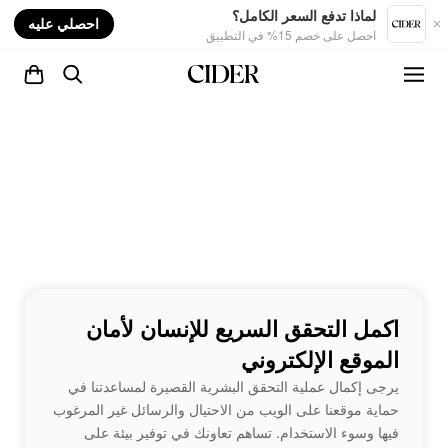
nt
لماذا تدفع السعر الكامل؟
احصلي عليه
احصل على خصم 15% في التطبيق
اكمل التحقق السريع للإنسان لأمان
الموقع الإلكتروني
يرجى إكمال عملية التحقق البشرية القصيرة لمساعدتنا في
حماية موقعنا على الويب من الاحتيال والرسائل غير المرغوب
فيها وسوء الاستخدام. تساهم تعاونك في توفير بيئة على