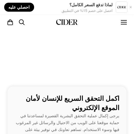
nt
لماذا تدفع السعر الكامل؟
احصلي عليه
احصل على خصم 15% في التطبيق
اكمل التحقق السريع للإنسان لأمان
الموقع الإلكتروني
يرجى إكمال عملية التحقق البشرية القصيرة لمساعدتنا في
حماية موقعنا على الويب من الاحتيال والرسائل غير المرغوب
فيها وسوء الاستخدام. تساهم تعاونك في توفير بيئة على