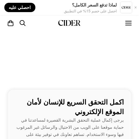
nt
لماذا تدفع السعر الكامل؟
احصلي عليه
احصل على خصم 15% في التطبيق
اكمل التحقق السريع للإنسان لأمان
الموقع الإلكتروني
يرجى إكمال عملية التحقق البشرية القصيرة لمساعدتنا في
حماية موقعنا على الويب من الاحتيال والرسائل غير المرغوب
فيها وسوء الاستخدام. تساهم تعاونك في توفير بيئة على