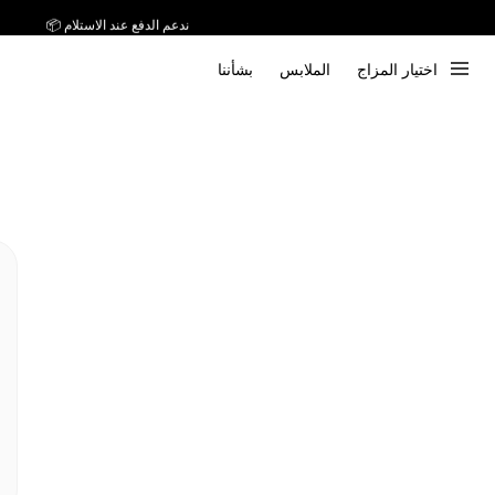
ندعم الدفع عند الاستلام 📦
اختيار المزاج
الملابس
بشأننا