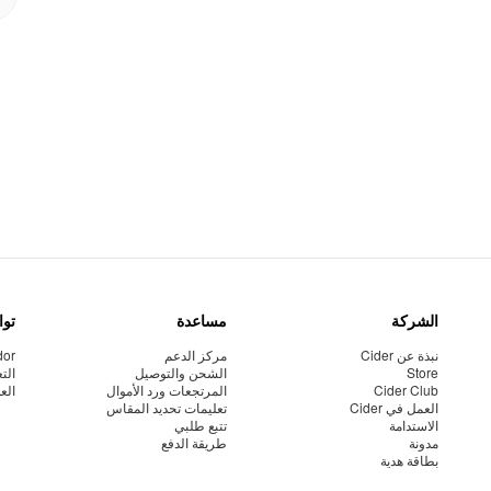
الشركة
مساعدة
توا
نبذة عن Cider
مركز الدعم
dor
Store
الشحن والتوصيل
الت
Cider Club
المرتجعات ورد الأموال
الع
العمل في Cider
تعليمات تحديد المقاس
الاستدامة
تتبع طلبي
مدونة
طريقة الدفع
بطاقة هدية