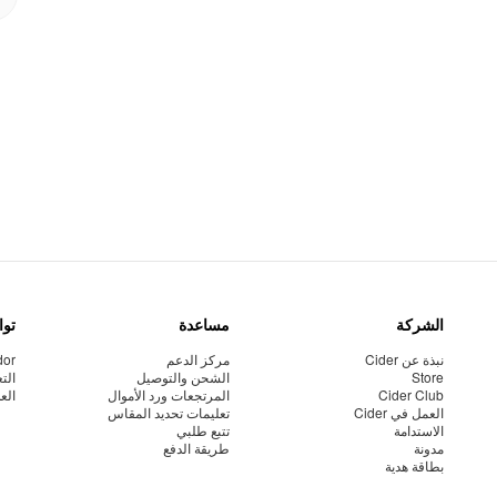
الشركة
مساعدة
توا
نبذة عن Cider
مركز الدعم
dor
Store
الشحن والتوصيل
الت
Cider Club
المرتجعات ورد الأموال
الع
العمل في Cider
تعليمات تحديد المقاس
الاستدامة
تتبع طلبي
مدونة
طريقة الدفع
بطاقة هدية