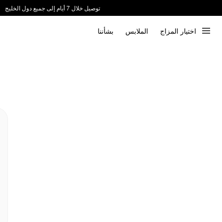
توصيل خلال 7 أيام إلى جميع دول الخليج
ندعم الدفع عند الاستلام 📦
اختيار المزاج
الملابس
بشأننا