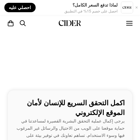
nt
لماذا تدفع السعر الكامل؟
احصلي عليه
احصل على خصم 15% في التطبيق
اكمل التحقق السريع للإنسان لأمان
الموقع الإلكتروني
يرجى إكمال عملية التحقق البشرية القصيرة لمساعدتنا في
حماية موقعنا على الويب من الاحتيال والرسائل غير المرغوب
فيها وسوء الاستخدام. تساهم تعاونك في توفير بيئة على