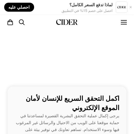
nt
لماذا تدفع السعر الكامل؟
احصلي عليه
احصل على خصم 15% في التطبيق
اكمل التحقق السريع للإنسان لأمان
الموقع الإلكتروني
يرجى إكمال عملية التحقق البشرية القصيرة لمساعدتنا في
حماية موقعنا على الويب من الاحتيال والرسائل غير المرغوب
فيها وسوء الاستخدام. تساهم تعاونك في توفير بيئة على