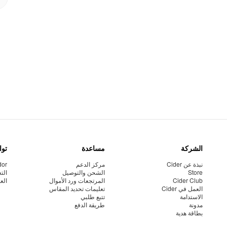
الشركة
مساعدة
توا
نبذة عن Cider
مركز الدعم
dor
Store
الشحن والتوصيل
الت
Cider Club
المرتجعات ورد الأموال
الع
العمل في Cider
تعليمات تحديد المقاس
الاستدامة
تتبع طلبي
مدونة
طريقة الدفع
بطاقة هدية