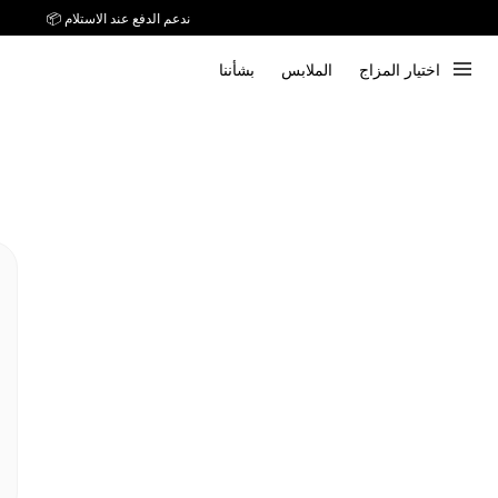
ندعم الدفع عند الاستلام 📦
توصيل خلال 7 أيام إلى جميع دول الخليج
اختيار المزاج
الملابس
بشأننا
ندعم الدفع عند الاستلام 📦