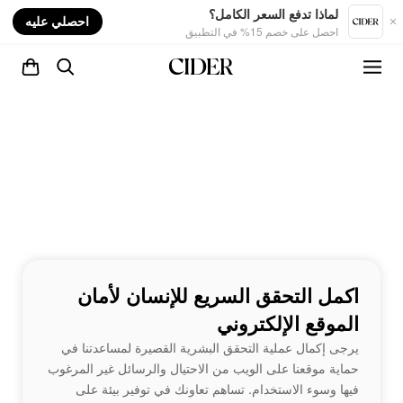
nt
لماذا تدفع السعر الكامل؟
احصلي عليه
احصل على خصم 15% في التطبيق
اكمل التحقق السريع للإنسان لأمان
الموقع الإلكتروني
يرجى إكمال عملية التحقق البشرية القصيرة لمساعدتنا في
حماية موقعنا على الويب من الاحتيال والرسائل غير المرغوب
فيها وسوء الاستخدام. تساهم تعاونك في توفير بيئة على