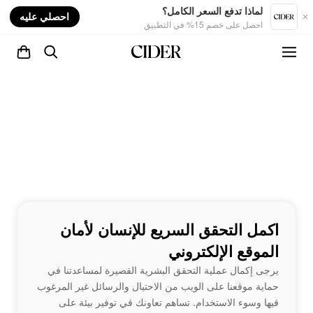
nt
لماذا تدفع السعر الكامل؟
احصلي عليه
احصل على خصم 15% في التطبيق
اكمل التحقق السريع للإنسان لأمان
الموقع الإلكتروني
يرجى إكمال عملية التحقق البشرية القصيرة لمساعدتنا في
حماية موقعنا على الويب من الاحتيال والرسائل غير المرغوب
فيها وسوء الاستخدام. تساهم تعاونك في توفير بيئة على