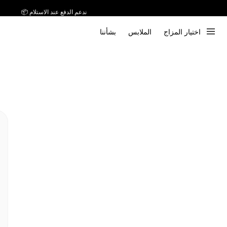
ندعم الدفع عند الاستلام 📦
اختيار المزاج
الملابس
بشأننا