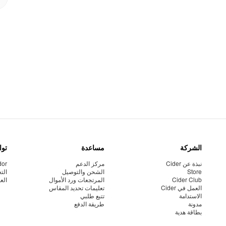
الشركة
مساعدة
توا
نبذة عن Cider
مركز الدعم
dor
Store
الشحن والتوصيل
الت
Cider Club
المرتجعات ورد الأموال
الع
العمل في Cider
تعليمات تحديد المقاس
الاستدامة
تتبع طلبي
مدونة
طريقة الدفع
بطاقة هدية