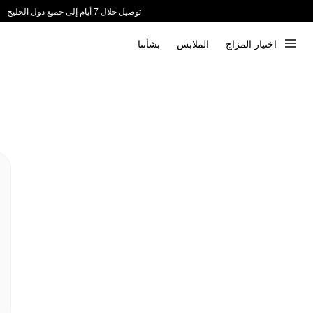
توصيل خلال 7 أيام إلى جميع دول الخليج
ندعم الدفع عند الاستلام 📦
اختيار المزاج
الملابس
بشأننا