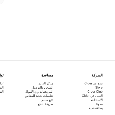
الشركة
مساعدة
توا
نبذة عن Cider
مركز الدعم
dor
Store
الشحن والتوصيل
الت
Cider Club
المرتجعات ورد الأموال
الع
العمل في Cider
تعليمات تحديد المقاس
الاستدامة
تتبع طلبي
مدونة
طريقة الدفع
بطاقة هدية