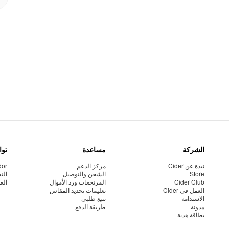
الشركة
مساعدة
توا
نبذة عن Cider
مركز الدعم
dor
Store
الشحن والتوصيل
الت
Cider Club
المرتجعات ورد الأموال
الع
العمل في Cider
تعليمات تحديد المقاس
الاستدامة
تتبع طلبي
مدونة
طريقة الدفع
بطاقة هدية