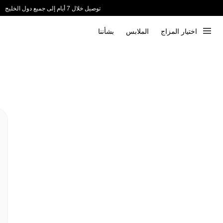
توصيل خلال 7 أيام إلى جميع دول الخليج
ندعم الدفع عند الاستلام 📦
اختيار المزاج
الملابس
بشأننا