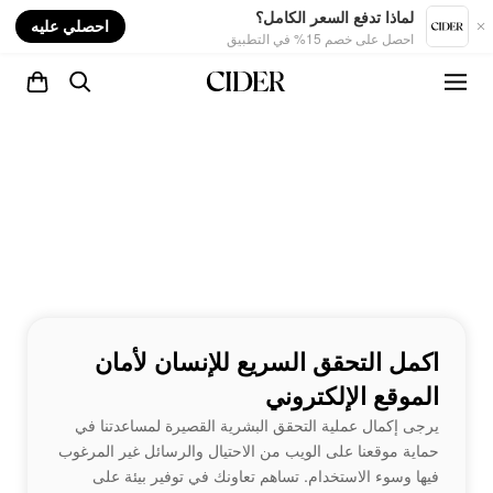
nt
لماذا تدفع السعر الكامل؟
احصلي عليه
احصل على خصم 15% في التطبيق
اكمل التحقق السريع للإنسان لأمان
الموقع الإلكتروني
يرجى إكمال عملية التحقق البشرية القصيرة لمساعدتنا في
حماية موقعنا على الويب من الاحتيال والرسائل غير المرغوب
فيها وسوء الاستخدام. تساهم تعاونك في توفير بيئة على