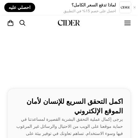
nt
لماذا تدفع السعر الكامل؟
احصلي عليه
احصل على خصم 15% في التطبيق
اكمل التحقق السريع للإنسان لأمان
الموقع الإلكتروني
يرجى إكمال عملية التحقق البشرية القصيرة لمساعدتنا في
حماية موقعنا على الويب من الاحتيال والرسائل غير المرغوب
فيها وسوء الاستخدام. تساهم تعاونك في توفير بيئة على