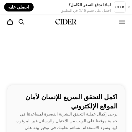
nt
لماذا تدفع السعر الكامل؟
احصلي عليه
احصل على خصم 15% في التطبيق
اكمل التحقق السريع للإنسان لأمان
الموقع الإلكتروني
يرجى إكمال عملية التحقق البشرية القصيرة لمساعدتنا في
حماية موقعنا على الويب من الاحتيال والرسائل غير المرغوب
فيها وسوء الاستخدام. تساهم تعاونك في توفير بيئة على