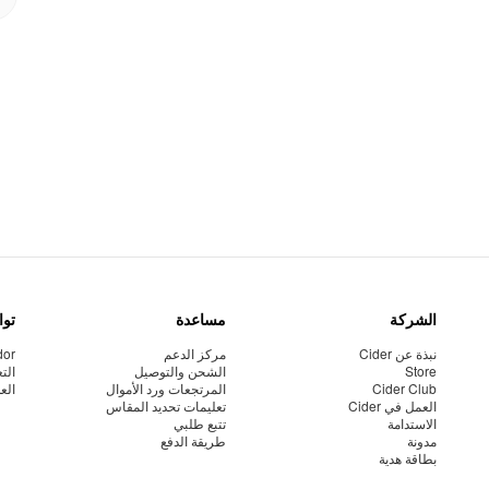
الشركة
مساعدة
توا
نبذة عن Cider
مركز الدعم
dor
Store
الشحن والتوصيل
الت
Cider Club
المرتجعات ورد الأموال
الع
العمل في Cider
تعليمات تحديد المقاس
الاستدامة
تتبع طلبي
مدونة
طريقة الدفع
بطاقة هدية