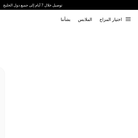
توصيل خلال 7 أيام إلى جميع دول الخليج
ندعم الدفع عند الاستلام 📦
اختيار المزاج
الملابس
بشأننا