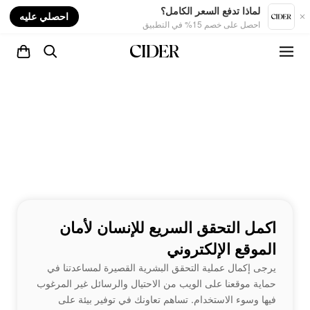
nt
لماذا تدفع السعر الكامل؟
احصلي عليه
احصل على خصم 15% في التطبيق
اكمل التحقق السريع للإنسان لأمان
الموقع الإلكتروني
يرجى إكمال عملية التحقق البشرية القصيرة لمساعدتنا في
حماية موقعنا على الويب من الاحتيال والرسائل غير المرغوب
فيها وسوء الاستخدام. تساهم تعاونك في توفير بيئة على