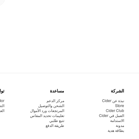
الشركة
مساعدة
توا
نبذة عن Cider
مركز الدعم
dor
Store
الشحن والتوصيل
الت
Cider Club
المرتجعات ورد الأموال
الع
العمل في Cider
تعليمات تحديد المقاس
الاستدامة
تتبع طلبي
مدونة
طريقة الدفع
بطاقة هدية