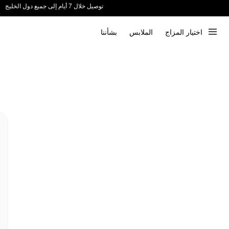
ندعم الدفع عند الاستلام 📦
اختيار المزاج
الملابس
بشأننا