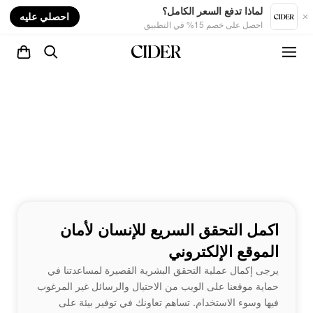
nt
لماذا تدفع السعر الكامل؟
احصلي عليه
احصل على خصم 15% في التطبيق
اكمل التحقق السريع للإنسان لأمان
الموقع الإلكتروني
يرجى إكمال عملية التحقق البشرية القصيرة لمساعدتنا في
حماية موقعنا على الويب من الاحتيال والرسائل غير المرغوب
فيها وسوء الاستخدام. تساهم تعاونك في توفير بيئة على