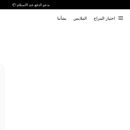
ندعم الدفع عند الاستلام 📦
اختيار المزاج
الملابس
بشأننا