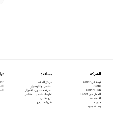
الشركة
مساعدة
توا
نبذة عن Cider
مركز الدعم
dor
Store
الشحن والتوصيل
الت
Cider Club
المرتجعات ورد الأموال
الع
العمل في Cider
تعليمات تحديد المقاس
الاستدامة
تتبع طلبي
مدونة
طريقة الدفع
بطاقة هدية