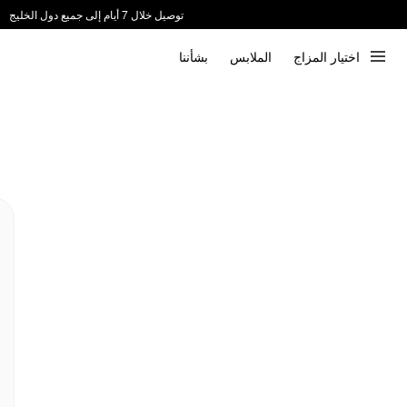
توصيل خلال 7 أيام إلى جميع دول الخليج
ندعم الدفع عند الاستلام 📦
اختيار المزاج
الملابس
بشأننا