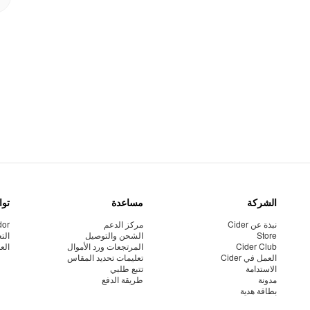
الشركة
مساعدة
توا
نبذة عن Cider
مركز الدعم
dor
Store
الشحن والتوصيل
الت
Cider Club
المرتجعات ورد الأموال
الع
العمل في Cider
تعليمات تحديد المقاس
الاستدامة
تتبع طلبي
مدونة
طريقة الدفع
بطاقة هدية