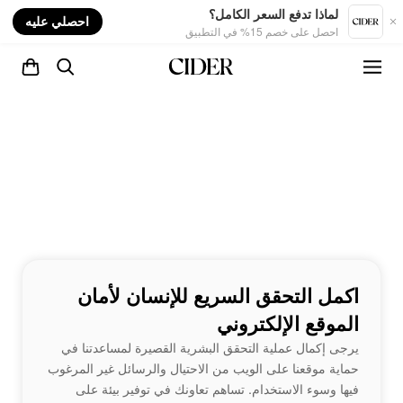
nt
لماذا تدفع السعر الكامل؟
احصلي عليه
احصل على خصم 15% في التطبيق
اكمل التحقق السريع للإنسان لأمان
الموقع الإلكتروني
يرجى إكمال عملية التحقق البشرية القصيرة لمساعدتنا في
حماية موقعنا على الويب من الاحتيال والرسائل غير المرغوب
فيها وسوء الاستخدام. تساهم تعاونك في توفير بيئة على