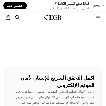
nt
لماذا تدفع السعر الكامل؟
احصلي عليه
احصل على خصم 15% في التطبيق
اكمل التحقق السريع للإنسان لأمان
الموقع الإلكتروني
يرجى إكمال عملية التحقق البشرية القصيرة لمساعدتنا في
حماية موقعنا على الويب من الاحتيال والرسائل غير المرغوب
فيها وسوء الاستخدام. تساهم تعاونك في توفير بيئة على