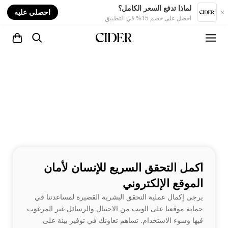
nt
لماذا تدفع السعر الكامل؟
احصلي عليه
احصل على خصم 15% في التطبيق
اكمل التحقق السريع للإنسان لأمان
الموقع الإلكتروني
يرجى إكمال عملية التحقق البشرية القصيرة لمساعدتنا في
حماية موقعنا على الويب من الاحتيال والرسائل غير المرغوب
فيها وسوء الاستخدام. تساهم تعاونك في توفير بيئة على