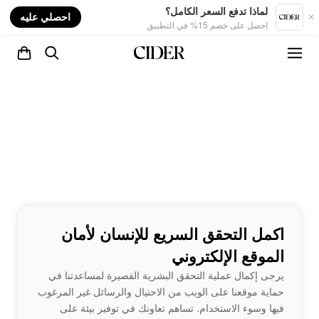
nt
لماذا تدفع السعر الكامل؟
احصلي عليه
احصل على خصم 15% في التطبيق
اكمل التحقق السريع للإنسان لأمان
الموقع الإلكتروني
يرجى إكمال عملية التحقق البشرية القصيرة لمساعدتنا في
حماية موقعنا على الويب من الاحتيال والرسائل غير المرغوب
فيها وسوء الاستخدام. تساهم تعاونك في توفير بيئة على