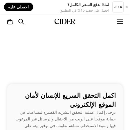
nt
لماذا تدفع السعر الكامل؟
احصلي عليه
احصل على خصم 15% في التطبيق
اكمل التحقق السريع للإنسان لأمان
الموقع الإلكتروني
يرجى إكمال عملية التحقق البشرية القصيرة لمساعدتنا في
حماية موقعنا على الويب من الاحتيال والرسائل غير المرغوب
فيها وسوء الاستخدام. تساهم تعاونك في توفير بيئة على