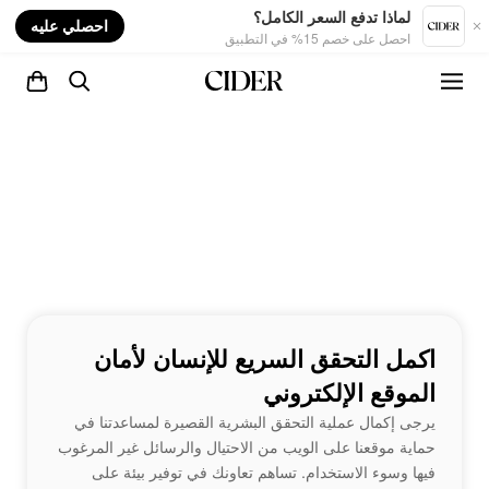
nt
لماذا تدفع السعر الكامل؟
احصلي عليه
احصل على خصم 15% في التطبيق
اكمل التحقق السريع للإنسان لأمان
الموقع الإلكتروني
يرجى إكمال عملية التحقق البشرية القصيرة لمساعدتنا في
حماية موقعنا على الويب من الاحتيال والرسائل غير المرغوب
فيها وسوء الاستخدام. تساهم تعاونك في توفير بيئة على