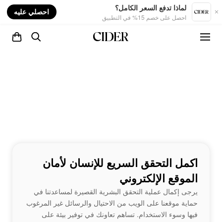
nt
لماذا تدفع السعر الكامل؟
احصلي عليه
احصل على خصم 15% في التطبيق
اكمل التحقق السريع للإنسان لأمان
الموقع الإلكتروني
يرجى إكمال عملية التحقق البشرية القصيرة لمساعدتنا في
حماية موقعنا على الويب من الاحتيال والرسائل غير المرغوب
فيها وسوء الاستخدام. تساهم تعاونك في توفير بيئة على