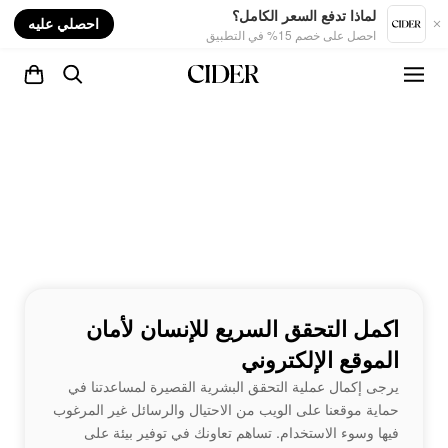
nt
لماذا تدفع السعر الكامل؟
احصلي عليه
احصل على خصم 15% في التطبيق
اكمل التحقق السريع للإنسان لأمان
الموقع الإلكتروني
يرجى إكمال عملية التحقق البشرية القصيرة لمساعدتنا في
حماية موقعنا على الويب من الاحتيال والرسائل غير المرغوب
فيها وسوء الاستخدام. تساهم تعاونك في توفير بيئة على