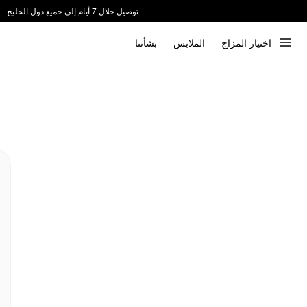
توصيل خلال 7 أيام إلى جميع دول الخليج
ندعم الدفع عند الاستلام 📦
اختيار المزاج
الملابس
بشأننا