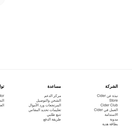
الشركة
مساعدة
توا
نبذة عن Cider
مركز الدعم
dor
Store
الشحن والتوصيل
الت
Cider Club
المرتجعات ورد الأموال
الع
العمل في Cider
تعليمات تحديد المقاس
الاستدامة
تتبع طلبي
مدونة
طريقة الدفع
بطاقة هدية