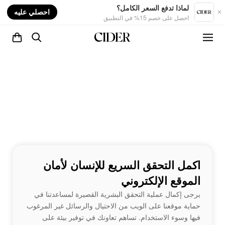
nt
لماذا تدفع السعر الكامل؟
احصلي عليه
احصل على خصم 15% في التطبيق
اكمل التحقق السريع للإنسان لأمان
الموقع الإلكتروني
يرجى إكمال عملية التحقق البشرية القصيرة لمساعدتنا في
حماية موقعنا على الويب من الاحتيال والرسائل غير المرغوب
فيها وسوء الاستخدام. تساهم تعاونك في توفير بيئة على