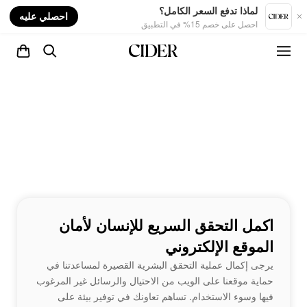
nt
لماذا تدفع السعر الكامل؟
احصلي عليه
احصل على خصم 15% في التطبيق
اكمل التحقق السريع للإنسان لأمان
الموقع الإلكتروني
يرجى إكمال عملية التحقق البشرية القصيرة لمساعدتنا في
حماية موقعنا على الويب من الاحتيال والرسائل غير المرغوب
فيها وسوء الاستخدام. تساهم تعاونك في توفير بيئة على