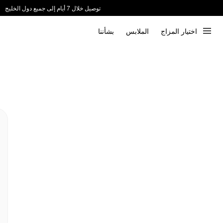
توصيل خلال 7 أيام إلى جميع دول الخليج
ندعم الدفع عند الاستلام 📦
اختيار المزاج
الملابس
بشأننا