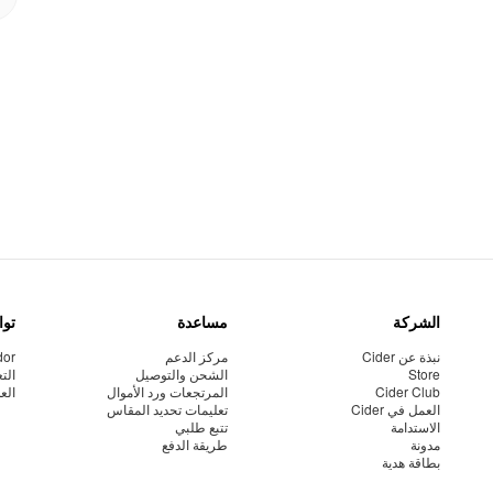
الشركة
مساعدة
توا
نبذة عن Cider
مركز الدعم
dor
Store
الشحن والتوصيل
الت
Cider Club
المرتجعات ورد الأموال
الع
العمل في Cider
تعليمات تحديد المقاس
الاستدامة
تتبع طلبي
مدونة
طريقة الدفع
بطاقة هدية