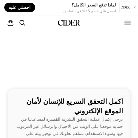
nt
لماذا تدفع السعر الكامل؟
احصلي عليه
احصل على خصم 15% في التطبيق
اكمل التحقق السريع للإنسان لأمان
الموقع الإلكتروني
يرجى إكمال عملية التحقق البشرية القصيرة لمساعدتنا في
حماية موقعنا على الويب من الاحتيال والرسائل غير المرغوب
فيها وسوء الاستخدام. تساهم تعاونك في توفير بيئة على