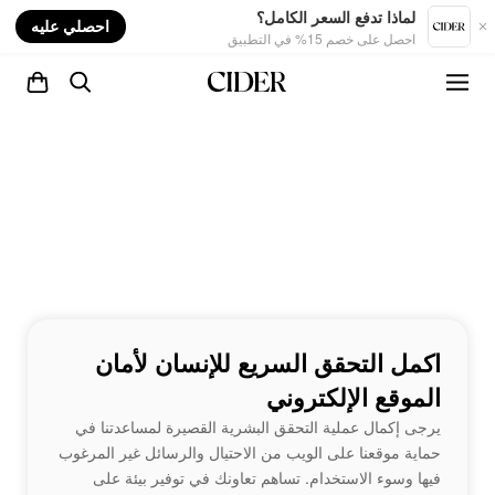
nt
لماذا تدفع السعر الكامل؟
احصلي عليه
احصل على خصم 15% في التطبيق
اكمل التحقق السريع للإنسان لأمان
الموقع الإلكتروني
يرجى إكمال عملية التحقق البشرية القصيرة لمساعدتنا في
حماية موقعنا على الويب من الاحتيال والرسائل غير المرغوب
فيها وسوء الاستخدام. تساهم تعاونك في توفير بيئة على