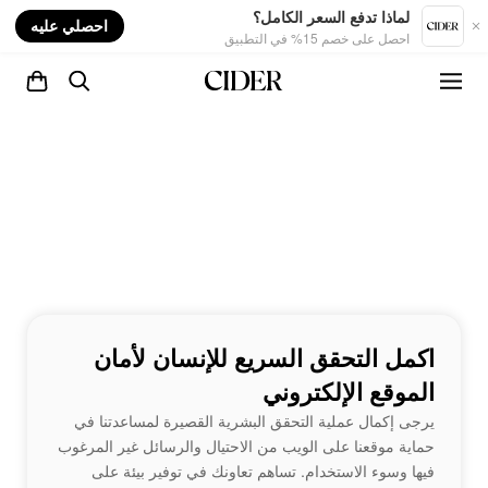
nt
لماذا تدفع السعر الكامل؟
احصلي عليه
احصل على خصم 15% في التطبيق
اكمل التحقق السريع للإنسان لأمان
الموقع الإلكتروني
يرجى إكمال عملية التحقق البشرية القصيرة لمساعدتنا في
حماية موقعنا على الويب من الاحتيال والرسائل غير المرغوب
فيها وسوء الاستخدام. تساهم تعاونك في توفير بيئة على