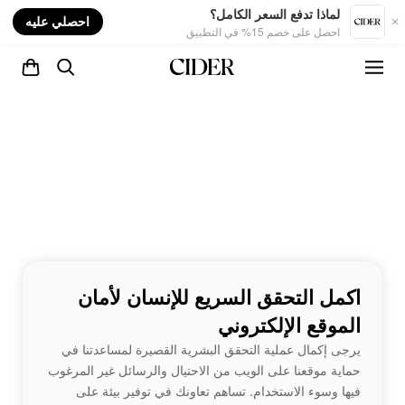
nt
لماذا تدفع السعر الكامل؟
احصلي عليه
احصل على خصم 15% في التطبيق
اكمل التحقق السريع للإنسان لأمان
الموقع الإلكتروني
يرجى إكمال عملية التحقق البشرية القصيرة لمساعدتنا في
حماية موقعنا على الويب من الاحتيال والرسائل غير المرغوب
فيها وسوء الاستخدام. تساهم تعاونك في توفير بيئة على