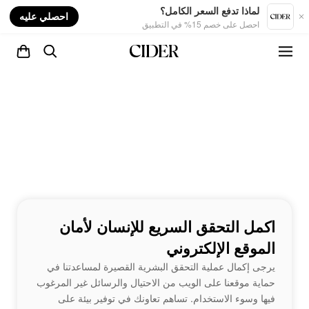
nt
لماذا تدفع السعر الكامل؟
احصلي عليه
احصل على خصم 15% في التطبيق
اكمل التحقق السريع للإنسان لأمان
الموقع الإلكتروني
يرجى إكمال عملية التحقق البشرية القصيرة لمساعدتنا في
حماية موقعنا على الويب من الاحتيال والرسائل غير المرغوب
فيها وسوء الاستخدام. تساهم تعاونك في توفير بيئة على